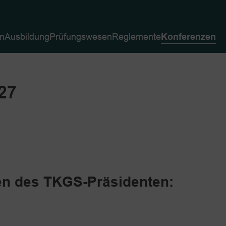
en
Ausbildung
Prüfungswesen
Reglemente
Konferenzen
27
nen des TKGS-Präsidenten: